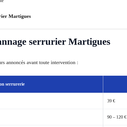
té
urier Martigues
pannage serrurier Martigues
urs annoncés avant toute intervention :
on serrurerie
39 €
90 – 120 €