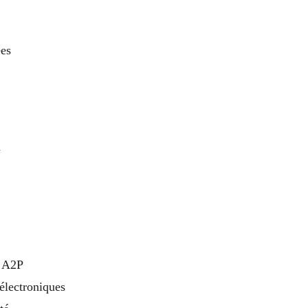
ées
n
s A2P
 électroniques