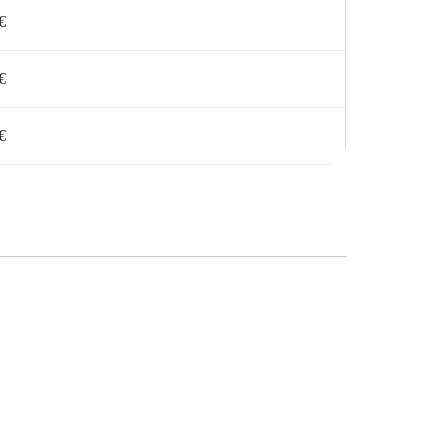
€
€
€