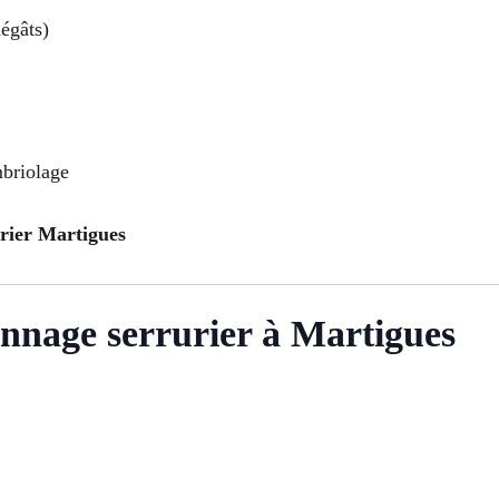
égâts)
mbriolage
urier Martigues
nnage serrurier à Martigues