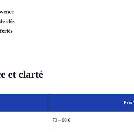
ovence
de clés
fériés
 et clarté
Prix
70 – 90 €