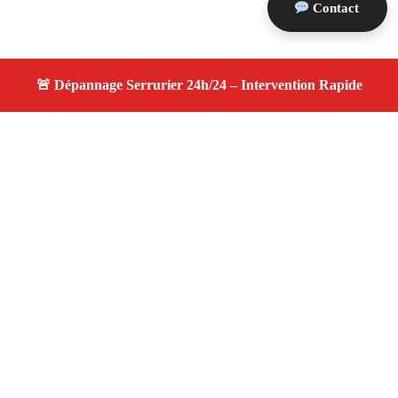
Contact
À propos changement serrure
changement serrure — Serrurier disponible à Puyloubier
— Intervention d’urgence, service professionnel et devis
gratuit.
Adresse : Puyloubier 13114
Téléphone :
06 28 31 86 20