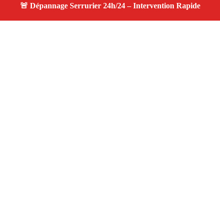
À propos changement serrure
changement serrure — Serrurier disponible à Pélissanne
— Intervention d’urgence, service professionnel et devis
gratuit.
Adresse : Pélissanne 13330
Téléphone :
06 28 31 86 20
Horaires :