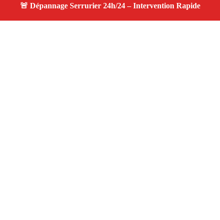
À propos changement serrure
changement serrure — Serrurier disponible à Coudoux
— Intervention d’urgence, service professionnel et devis
gratuit.
Adresse : Coudoux 13111
Téléphone :
06 28 31 86 20
Horaires :