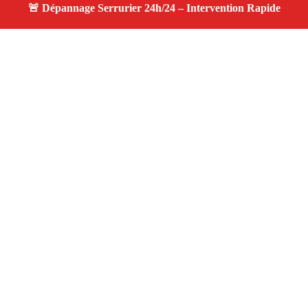
À propos changement serrure
changement serrure — Serrurier disponible à Marignane
— Intervention d’urgence, service professionnel et devis
gratuit.
Adresse : Marignane 13700
Téléphone :
06 28 31 86 20
Horaires :