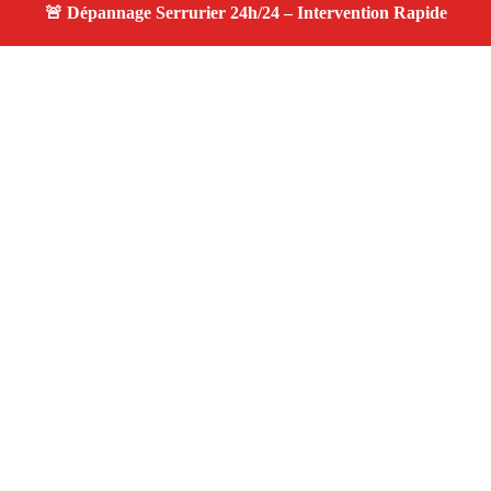
À propos changement serrure
changement serrure — Serrurier disponible à Rognac —
Intervention d’urgence, service professionnel et devis
gratuit.
Adresse : Rognac 13340
Téléphone :
06 28 31 86 20
Horaires :