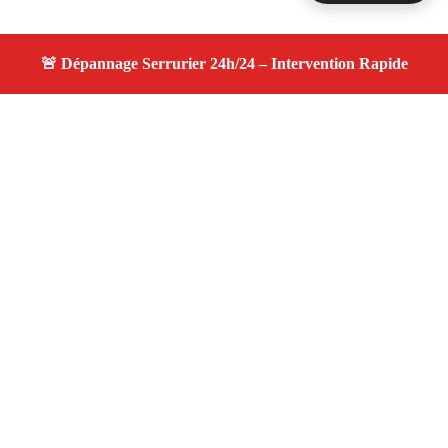
À propos changement serrure
changement serrure — Serrurier disponible à Bouc Bel
Air — Intervention d’urgence, service professionnel et
devis gratuit.
Adresse : Bouc Bel Air 13320
Téléphone :
06 28 31 86 20