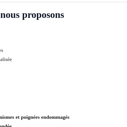
e nous proposons
es
alisée
nismes et poignées endommagés
ondée