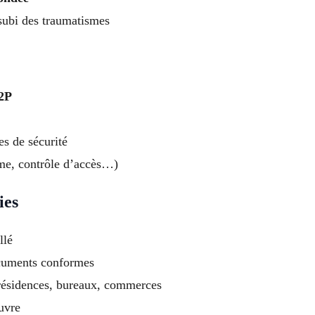
 subi des traumatismes
A2P
es de sécurité
me, contrôle d’accès…)
ies
llé
ocuments conformes
résidences, bureaux, commerces
uvre