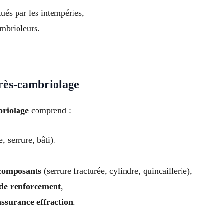
és par les intempéries,
ambrioleurs.
près-cambriolage
briolage
comprend :
, serrure, bâti),
 composants
(serrure fracturée, cylindre, quincaillerie),
 de renforcement
,
assurance effraction
.