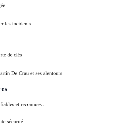
gée
n
er les incidents
rte de clés
rtin De Crau et ses alentours
res
iables et reconnues :
ute sécurité