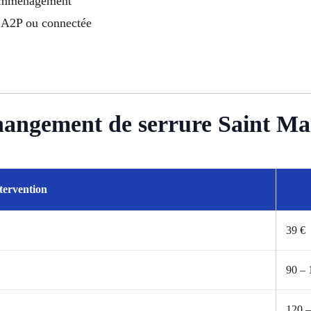
 emménagement
s, A2P ou connectée
Changement de serrure Saint M
tervention
39 €
90 – 
120 –