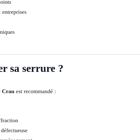
points
t entreprises
oniques
r sa serrure ?
e Crau
est recommandé :
ffraction
 défectueuse