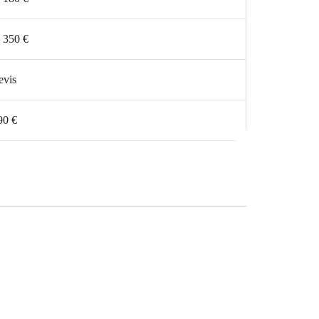
 350 €
evis
90 €