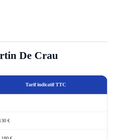
artin De Crau
Tarif indicatif TTC
130 €
 180 €