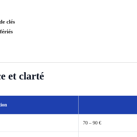
de clés
fériés
 et clarté
tion
70 – 90 €