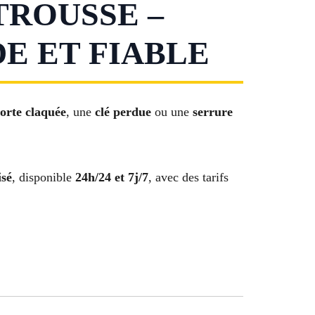
TROUSSE –
E ET FIABLE
orte claquée
, une
clé perdue
ou une
serrure
isé
, disponible
24h/24 et 7j/7
, avec des tarifs