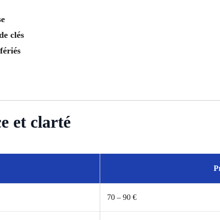
se
de clés
fériés
 et clarté
P
70 – 90 €