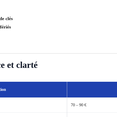
de clés
fériés
 et clarté
tion
70 – 90 €