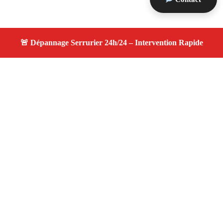
À propos changement serrure
changement serrure — Serrurier disponible à Carry Le
Rouet — Intervention d’urgence, service professionnel et
devis gratuit.
Adresse : Carry Le Rouet 13620
Téléphone :
06 28 31 86 20