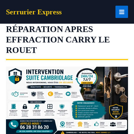
Aller
Serrurier Express
au
contenu
RÉPARATION APRES
EFFRACTION CARRY LE
ROUET