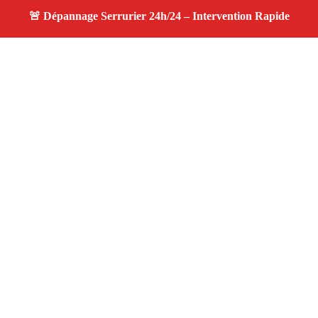
À propos changement serrure
changement serrure — Serrurier disponible à Velaux —
Intervention d’urgence, service professionnel et devis
gratuit.
Adresse : Velaux 13880
Téléphone :
06 28 31 86 20
Horaires :