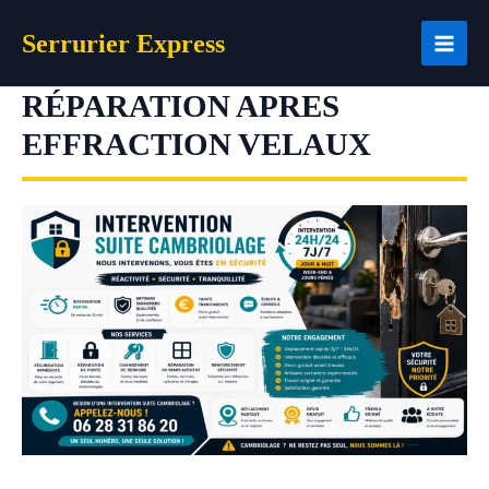
Aller
Serrurier Express
au
contenu
RÉPARATION APRES
EFFRACTION VELAUX