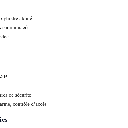
 cylindre abîmé
es endommagés
ndée
A2P
res de sécurité
larme, contrôle d’accès
ies