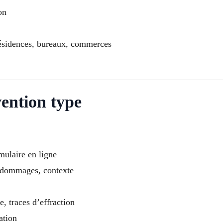
on
 résidences, bureaux, commerces
ention type
mulaire en ligne
, dommages, contexte
e, traces d’effraction
ation