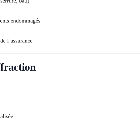
serrure, bâti)
ments endommagés
de l’assurance
fraction
alisée