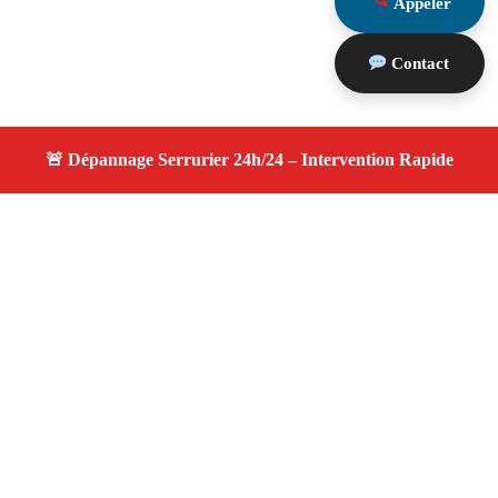
Appeler
Contact
À propos changement serrure
changement serrure — Serrurier disponible à Lançon
Provence — Intervention d’urgence, service
professionnel et devis gratuit.
Adresse : Lançon Provence 13680