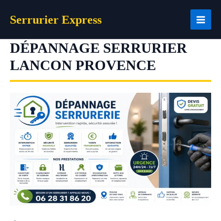
Aller
Serrurier Express
au
contenu
DÉPANNAGE SERRURIER
LANCON PROVENCE