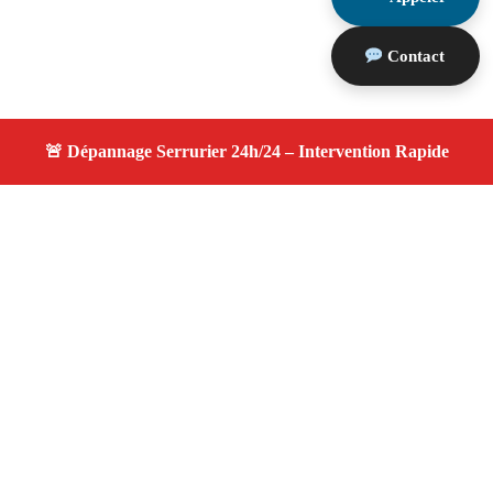
Contact
À propos changement serrure
changement serrure — Serrurier disponible à La Penne
Sur Huveaune — Intervention d’urgence, service
professionnel et devis gratuit.
Adresse : La Penne Sur Huveaune 13821