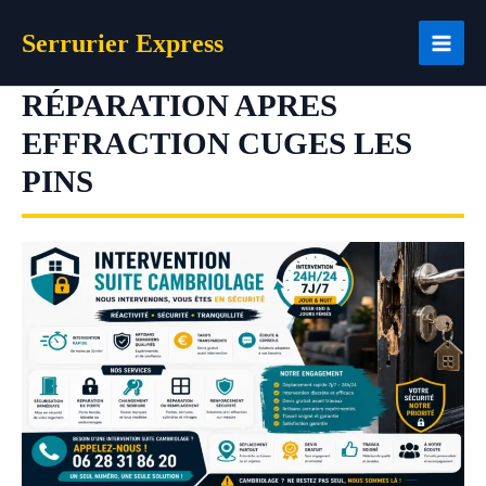
Aller
Serrurier Express
au
contenu
RÉPARATION APRES
EFFRACTION CUGES LES
PINS