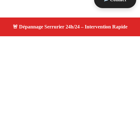
À propos changement serrure
changement serrure — Serrurier disponible à Cuges Les
Pins — Intervention d’urgence, service professionnel et
devis gratuit.
Adresse : Cuges Les Pins 13780
Téléphone :
06 28 31 86 20