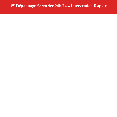
À propos changement serrure
changement serrure — Serrurier disponible à La Ciotat
— Intervention d’urgence, service professionnel et devis
gratuit.
Adresse : La Ciotat 13600
Téléphone :
06 28 31 86 20
Horaires :