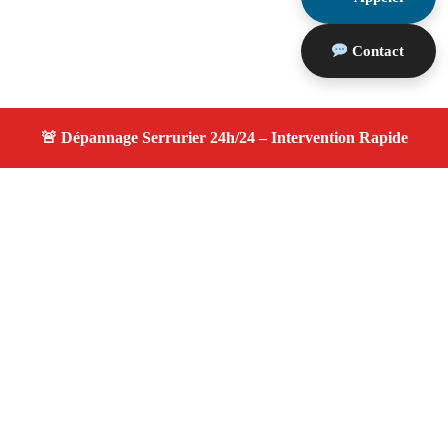
Contact
À propos changement serrure
changement serrure — Serrurier disponible à Saint Marc
Jaumegarde — Intervention d’urgence, service
professionnel et devis gratuit.
Adresse : Saint Marc Jaumegarde 13100