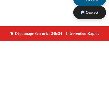
Contact
À propos changement serrure
changement serrure — Serrurier disponible à
Chateauneuf Le Rouge — Intervention d’urgence,
service professionnel et devis gratuit.
Adresse : Chateauneuf Le Rouge 13790