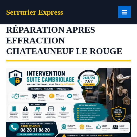
Aller
Serrurier Express
au
contenu
RÉPARATION APRES
EFFRACTION
CHATEAUNEUF LE ROUGE