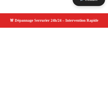
À propos changement serrure
changement serrure — Serrurier disponible à La
Bouilladisse — Intervention d’urgence, service
professionnel et devis gratuit.
Adresse : La Bouilladisse 13720
Téléphone :
06 28 31 86 20