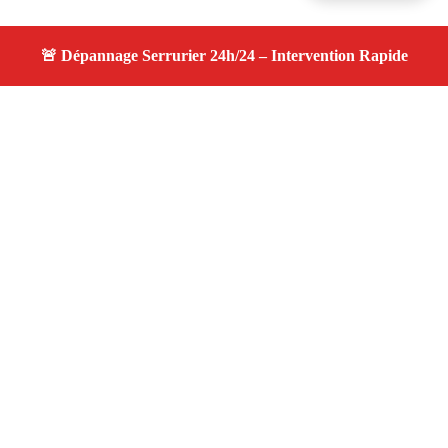
À propos changement serrure
changement serrure — Serrurier disponible à Eguilles —
Intervention d’urgence, service professionnel et devis
gratuit.
Adresse : Eguilles 13510
Téléphone :
06 28 31 86 20
Horaires :