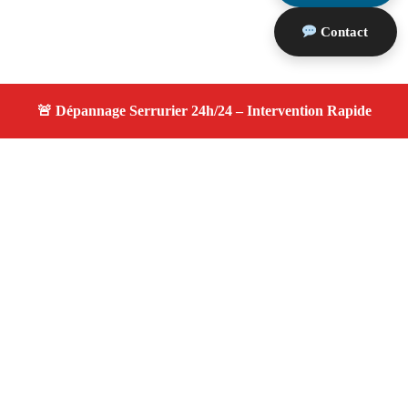
Contact
À propos changement serrure
changement serrure — Serrurier disponible à Ventabren
— Intervention d’urgence, service professionnel et devis
gratuit.
Adresse : Ventabren 13122