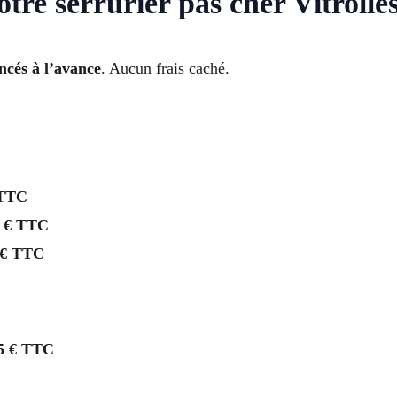
otre serrurier pas cher Vitrolle
oncés à l’avance
. Aucun frais caché.
 TTC
 € TTC
 € TTC
5 € TTC