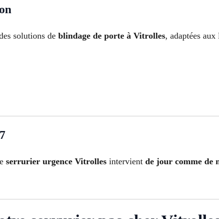
ion
des solutions de
blindage de porte à Vitrolles
, adaptées aux 
/7
re
serrurier urgence Vitrolles
intervient
de jour comme de n