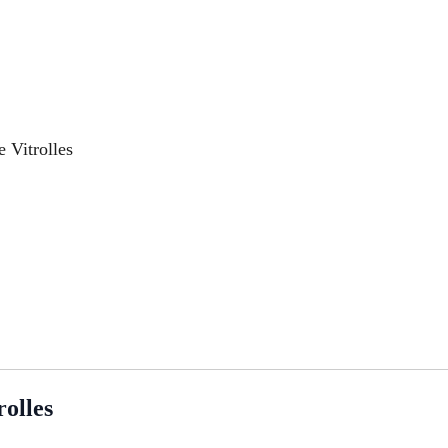
e Vitrolles
olles