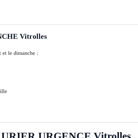
HE Vitrolles
 et le dimanche :
ille
URIER URGENCE Vitrolles