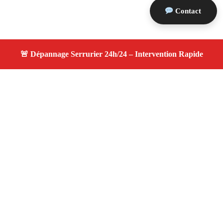
Contact
À propos changement serrure
changement serrure — Serrurier disponible à Les Pennes
Mirabeau — Intervention d’urgence, service
professionnel et devis gratuit.
Adresse : Les Pennes Mirabeau 13170
Téléphone :
06 28 31 86 20