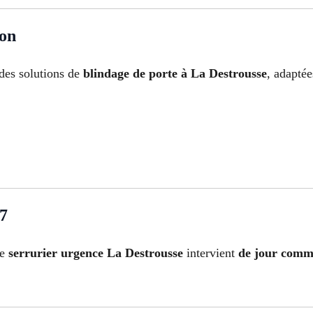
ion
des solutions de
blindage de porte à La Destrousse
, adaptée
/7
re
serrurier urgence La Destrousse
intervient
de jour comm