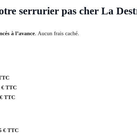
votre serrurier pas cher La Des
oncés à l’avance
. Aucun frais caché.
 TTC
 € TTC
 € TTC
5 € TTC