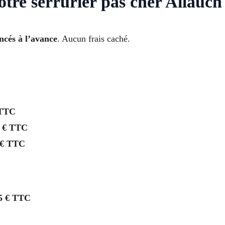
votre serrurier pas cher Allauch
oncés à l’avance
. Aucun frais caché.
 TTC
 € TTC
 € TTC
5 € TTC