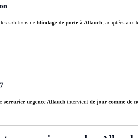
ion
des solutions de
blindage de porte à Allauch
, adaptées aux l
/7
re
serrurier urgence Allauch
intervient
de jour comme de n