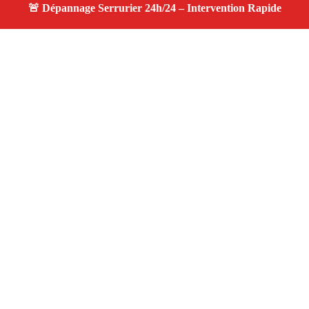
À propos changement serrure
changement serrure — Serrurier disponible à Allauch —
Intervention d’urgence, service professionnel et devis
gratuit.
Adresse : Allauch 13190
Téléphone :
06 28 31 86 20
Horaires :