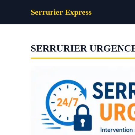
Aller
Serrurier Express
au
contenu
SERRURIER URGENC