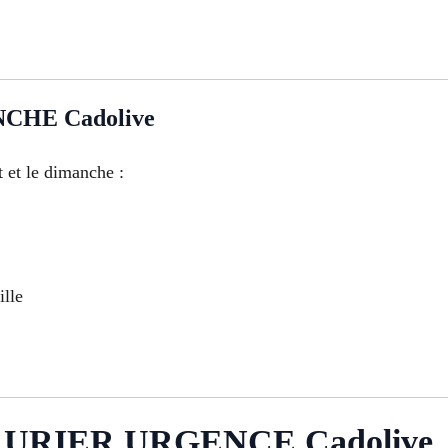
CHE Cadolive
 et le dimanche :
ille
URIER URGENCE Cadolive