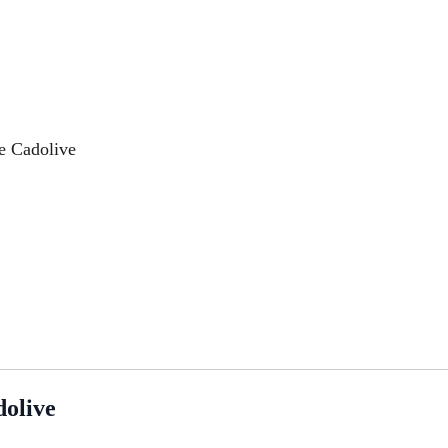
re Cadolive
olive