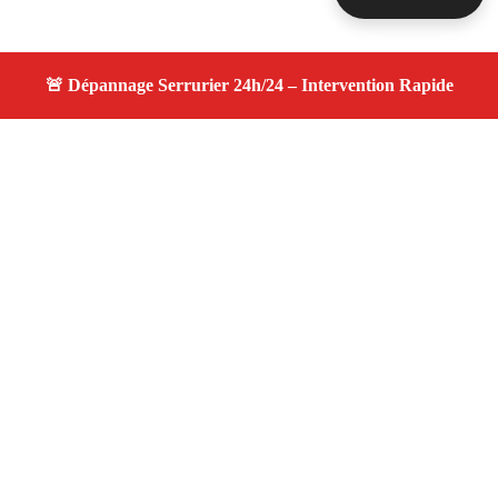
À propos changement serrure
changement serrure — Serrurier disponible à La Fare
Les Oliviers — Intervention d’urgence, service
professionnel et devis gratuit.
Adresse : La Fare Les Oliviers 13580
Téléphone :
06 28 31 86 20