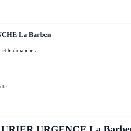
CHE La Barben
 et le dimanche :
ille
URIER URGENCE La Barbe