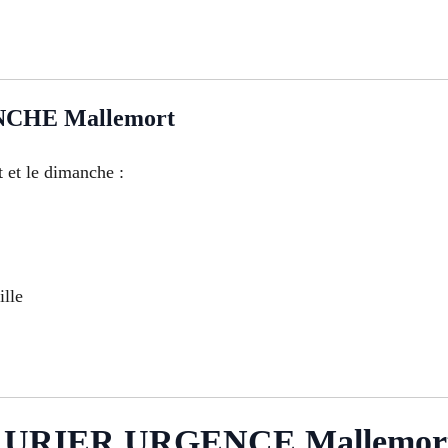
CHE Mallemort
 et le dimanche :
ille
URIER URGENCE Mallemor