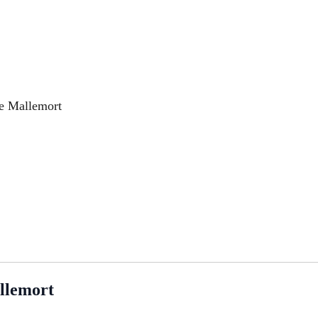
re Mallemort
lemort