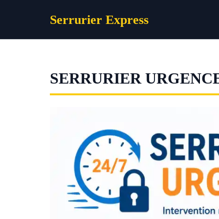
Aller
Serrurier Express
au
contenu
SERRURIER URGENC