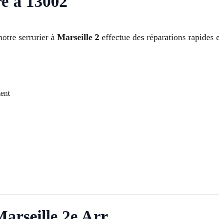
re à 13002
otre serrurier à
Marseille 2
effectue des réparations rapides e
ment
arseille 2e Arr.