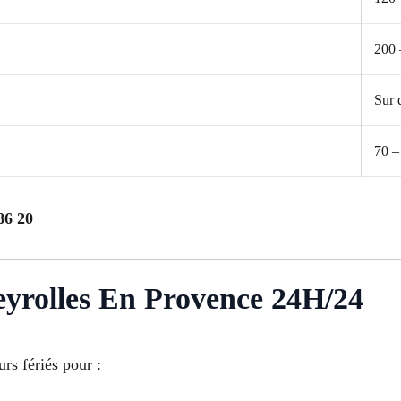
200 
Sur 
70 –
86 20
eyrolles En Provence 24H/24
urs fériés pour :