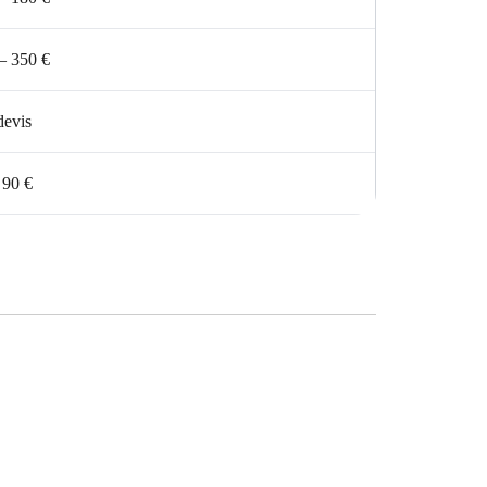
– 350 €
devis
 90 €