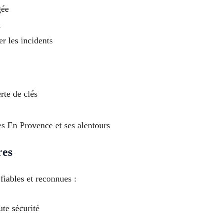
gée
n
er les incidents
rte de clés
s En Provence et ses alentours
res
iables et reconnues :
ute sécurité