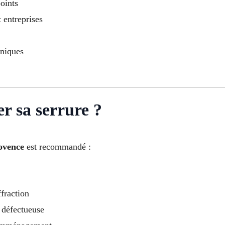
points
t entreprises
oniques
r sa serrure ?
ovence
est recommandé :
ffraction
 défectueuse