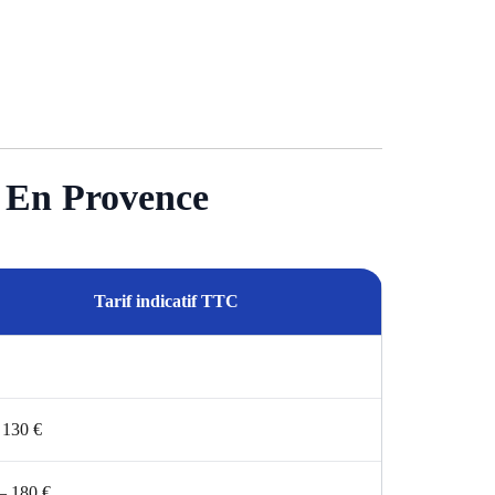
s En Provence
Tarif indicatif TTC
 130 €
– 180 €