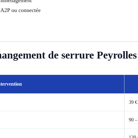
 emménagement
s, A2P ou connectée
Changement de serrure Peyrolle
ntervention
39 €
90 –
120 