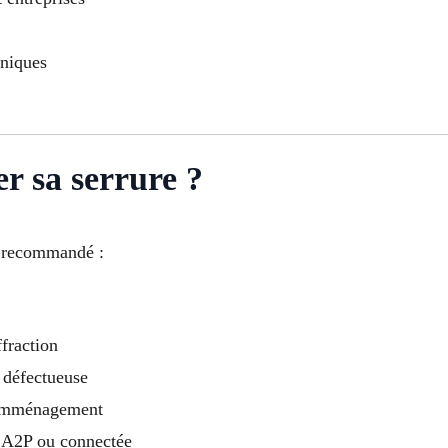
oniques
r sa serrure ?
 recommandé :
ffraction
 défectueuse
 emménagement
s, A2P ou connectée