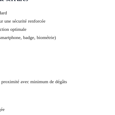
dard
ur une sécurité renforcée
ection optimale
(smartphone, badge, biométrie)
t à proximité avec minimum de dégâts
gée