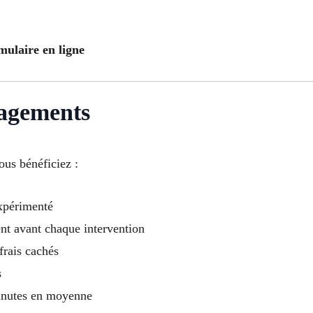
mulaire en ligne
gagements
ous bénéficiez :
expérimenté
ent avant chaque intervention
frais cachés
s
inutes en moyenne