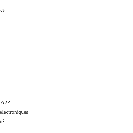
ées
n
s A2P
 électroniques
té