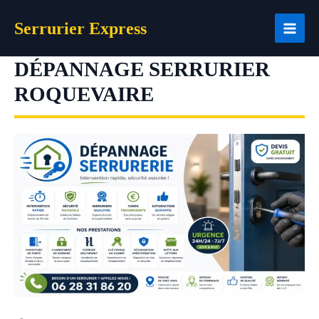
Aller
Serrurier Express
au
contenu
DÉPANNAGE SERRURIER
ROQUEVAIRE