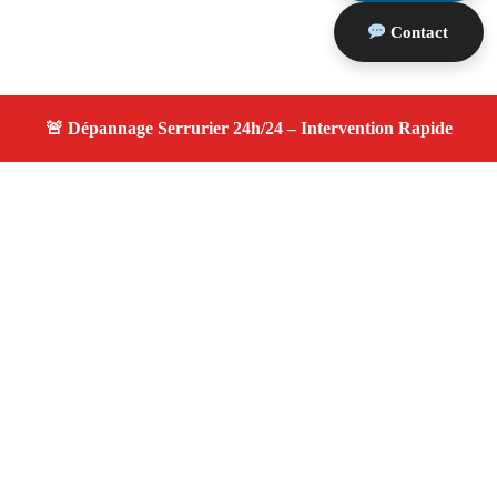
Contact
À propos changement serrure
changement serrure — Serrurier disponible à Roquevaire
— Intervention d’urgence, service professionnel et devis
gratuit.
Adresse : Roquevaire 13360