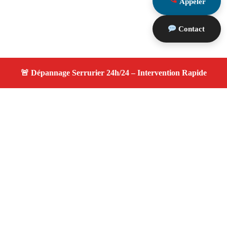
Appeler
Contact
À propos changement serrure
changement serrure — Serrurier disponible à Plan De
Cuques — Intervention d’urgence, service professionnel
et devis gratuit.
Adresse : Plan De Cuques 13380