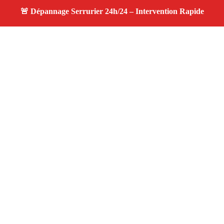
À propos changement serrure
changement serrure — Serrurier disponible à Fos Sur
Mer — Intervention d’urgence, service professionnel et
devis gratuit.
Adresse : Fos Sur Mer 13270
Téléphone :
06 28 31 86 20
Horaires :