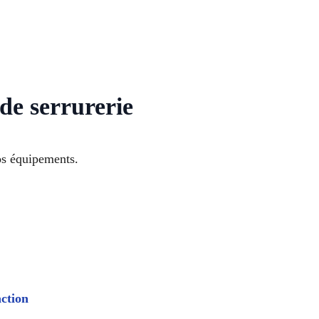
de serrurerie
os équipements.
action