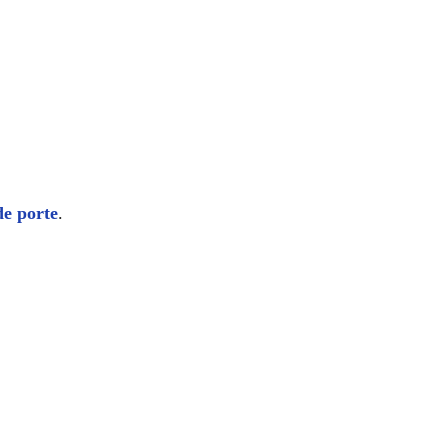
de porte
.