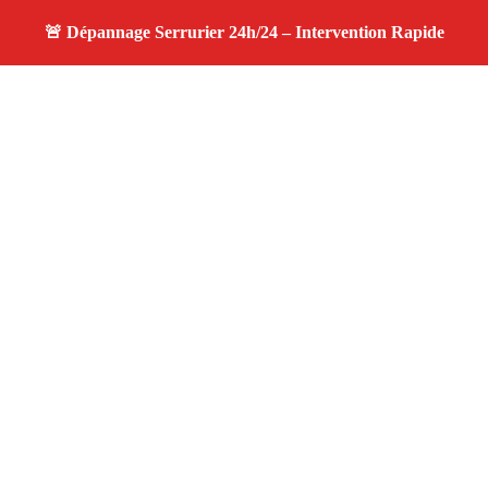
À propos changement serrure
changement serrure — Votre serrurier de confiance à
Marseille 13003 — Ouverture rapide, changement de
serrure, dépannage 24h/7j à Marseille 13003.
Adresse : Marseille 13003
Téléphone :
06 28 31 86 20
Horaires :