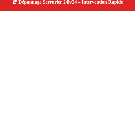
À propos changement serrure
changement serrure — Serrurier disponible à Saint Pierre
De Mezoargues — Intervention d’urgence, service
professionnel et devis gratuit.
Adresse : Saint Pierre De Mezoargues 13150
Téléphone :
06 28 31 86 20
Horaires :
24h/24, 7j/7