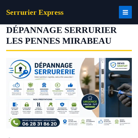
Aller
Serrurier Express
au
contenu
DÉPANNAGE SERRURIER
LES PENNES MIRABEAU