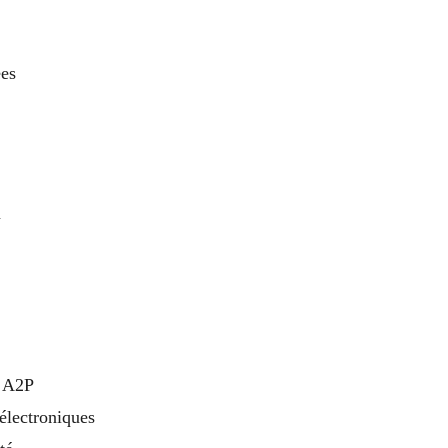
ées
n
s A2P
 électroniques