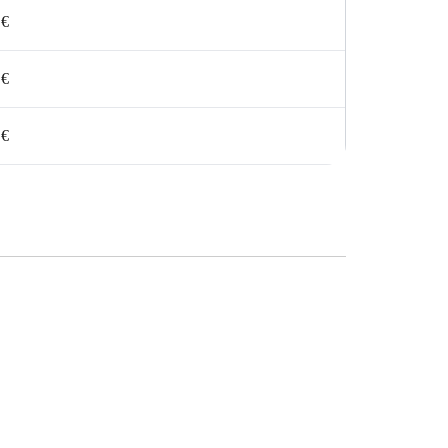
 €
 €
 €