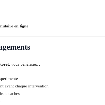
mulaire en ligne
gagements
toret
, vous bénéficiez :
expérimenté
ent avant chaque intervention
frais cachés
s