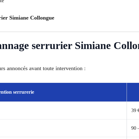
té
urier Simiane Collongue
pannage serrurier Simiane Coll
urs annoncés avant toute intervention :
ention serrurerie
39 
90 