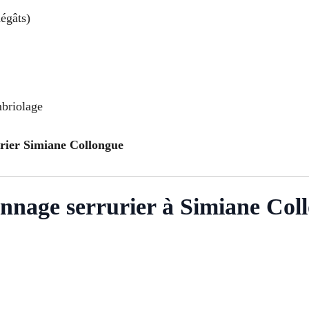
égâts)
mbriolage
urier Simiane Collongue
nnage serrurier à Simiane Col