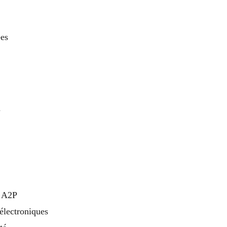
ées
n
s A2P
 électroniques