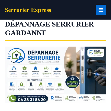
Aller
Serrurier Express
au
contenu
DÉPANNAGE SERRURIER
GARDANNE