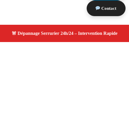
Contact
À propos changement serrure
changement serrure — Serrurier disponible à Gardanne
— Intervention d’urgence, service professionnel et devis
gratuit.
Adresse : Gardanne 13120