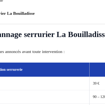
té
rier La Bouilladisse
annage serrurier La Bouilladiss
urs annoncés avant toute intervention :
tion serrurerie
39 €
90 – 12