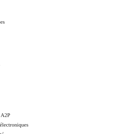
ées
n
s A2P
 électroniques