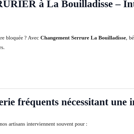
R à La Bouilladisse – Inte
ure bloquée ? Avec
Changement Serrure La Bouilladisse
, b
rs.
rie fréquents nécessitant une i
os artisans interviennent souvent pour :